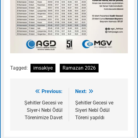
Tagged:
imsakiye
Ramazan 2026
Previous:
Next:
Yazı
gezinmesi
Şehitler Gecesi ve
Şehitler Gecesi ve
Siyer-i Nebi Ödül
Siyeri Nebî Ödül
Törenimize Davet
Töreni yapıldı