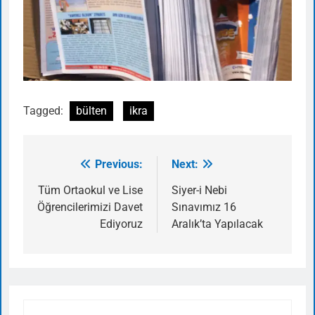
Tagged:
bülten
ikra
Previous:
Next:
Yazı
gezinmesi
Tüm Ortaokul ve Lise
Siyer-i Nebi
Öğrencilerimizi Davet
Sınavımız 16
Ediyoruz
Aralık’ta Yapılacak