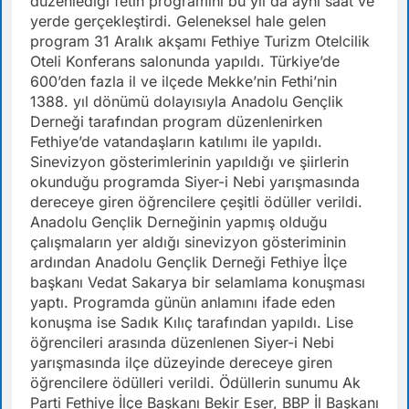
düzenlediği fetih programını bu yıl da aynı saat ve
yerde gerçekleştirdi. Geleneksel hale gelen
program 31 Aralık akşamı Fethiye Turizm Otelcilik
Oteli Konferans salonunda yapıldı. Türkiye’de
600’den fazla il ve ilçede Mekke’nin Fethi’nin
1388. yıl dönümü dolayısıyla Anadolu Gençlik
Derneği tarafından program düzenlenirken
Fethiye’de vatandaşların katılımı ile yapıldı.
Sinevizyon gösterimlerinin yapıldığı ve şiirlerin
okunduğu programda Siyer-i Nebi yarışmasında
dereceye giren öğrencilere çeşitli ödüller verildi.
Anadolu Gençlik Derneğinin yapmış olduğu
çalışmaların yer aldığı sinevizyon gösteriminin
ardından Anadolu Gençlik Derneği Fethiye İlçe
başkanı Vedat Sakarya bir selamlama konuşması
yaptı. Programda günün anlamını ifade eden
konuşma ise Sadık Kılıç tarafından yapıldı. Lise
öğrencileri arasında düzenlenen Siyer-i Nebi
yarışmasında ilçe düzeyinde dereceye giren
öğrencilere ödülleri verildi. Ödüllerin sunumu Ak
Parti Fethiye İlçe Başkanı Bekir Eser, BBP İl Başkanı