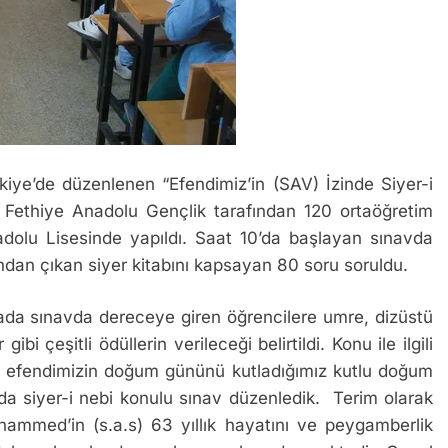
iye’de düzenlenen “Efendimiz’in (SAV) İzinde Siyer-i
. Fethiye Anadolu Gençlik tarafından 120 ortaöğretim
adolu Lisesinde yapıldı. Saat 10’da başlayan sınavda
ından çıkan siyer kitabını kapsayan 80 soru soruldu.
ada sınavda dereceye giren öğrencilere umre, dizüstü
ibi çeşitli ödüllerin verileceği belirtildi. Konu ile ilgili
efendimizin doğum gününü kutladığımız kutlu doğum
nda siyer-i nebi konulu sınav düzenledik. Terim olarak
hammed’in (s.a.s) 63 yıllık hayatını ve peygamberlik