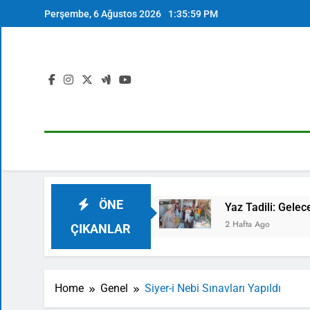
Skip
Perşembe, 6 Ağustos 2026
1:36:00 PM
to
content
ÖNE
 Anlamlı Ziyaret
Yaz Tadili: Geleceğin Meslekl
2 Hafta Ago
ÇIKANLAR
Home
Genel
Siyer-i Nebi Sınavları Yapıldı