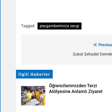
Tagged:
peygamberimize sevgi
Previou
Yazı
gezinmesi
Şubat Şehadet Demekt
İlgili Haberler
Öğrencilerimizden Terzi
Atölyesine Anlamlı Ziyaret