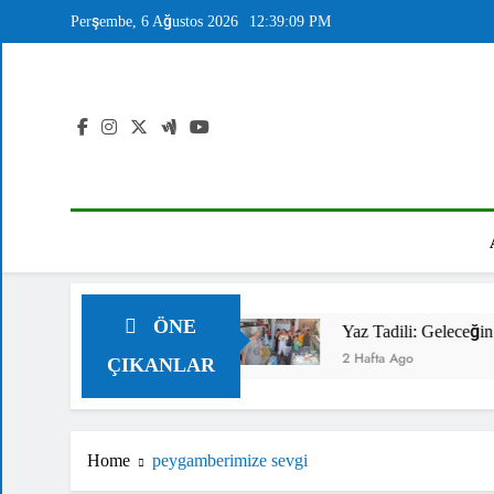
Skip
Perşembe, 6 Ağustos 2026
12:39:10 PM
to
content
ÖNE
yesine Anlamlı Ziyaret
Yaz Tadili: Geleceğin Mesle
2 Hafta Ago
ÇIKANLAR
Home
peygamberimize sevgi