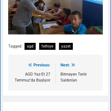
Tagged:
agd
fethiye
yazet
Previous:
Next:
Yazı
gezinmesi
AGD Yaz-Et 27
Bitmeyen Terör
Temmuz’da Başlıyor
Saldırıları