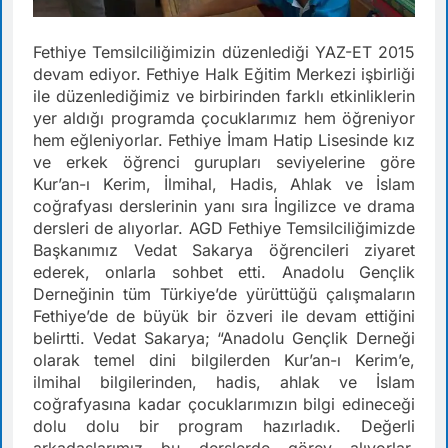
Fethiye Temsilciliğimizin düzenlediği YAZ-ET 2015
devam ediyor. Fethiye Halk Eğitim Merkezi işbirliği
ile düzenlediğimiz ve birbirinden farklı etkinliklerin
yer aldığı programda çocuklarımız hem öğreniyor
hem eğleniyorlar. Fethiye İmam Hatip Lisesinde kız
ve erkek öğrenci gurupları seviyelerine göre
Kur’an-ı Kerim, İlmihal, Hadis, Ahlak ve İslam
coğrafyası derslerinin yanı sıra İngilizce ve drama
dersleri de alıyorlar. AGD Fethiye Temsilciliğimizde
Başkanımız Vedat Sakarya öğrencileri ziyaret
ederek, onlarla sohbet etti. Anadolu Gençlik
Derneğinin tüm Türkiye’de yürüttüğü çalışmaların
Fethiye’de de büyük bir özveri ile devam ettiğini
belirtti. Vedat Sakarya; “Anadolu Gençlik Derneği
olarak temel dini bilgilerden Kur’an-ı Kerim’e,
ilmihal bilgilerinden, hadis, ahlak ve İslam
coğrafyasına kadar çocuklarımızın bilgi edineceği
dolu dolu bir program hazırladık. Değerli
arkadaşlarımız bu derslerde görev alıyorlar.